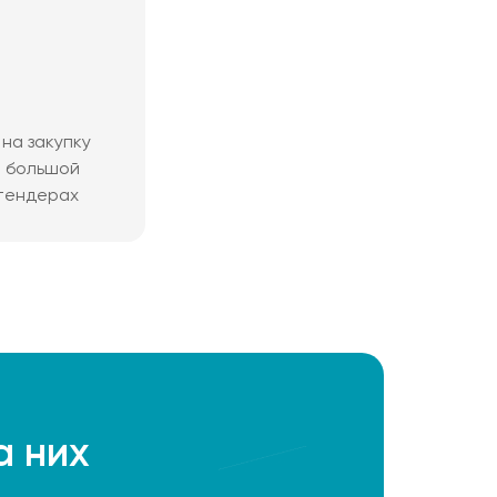
на закупку
м большой
 тендерах
а них