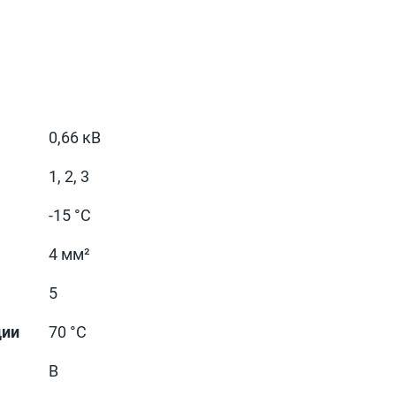
0,66 кВ
1, 2, 3
-15 °С
4 мм²
5
ции
70 °С
В