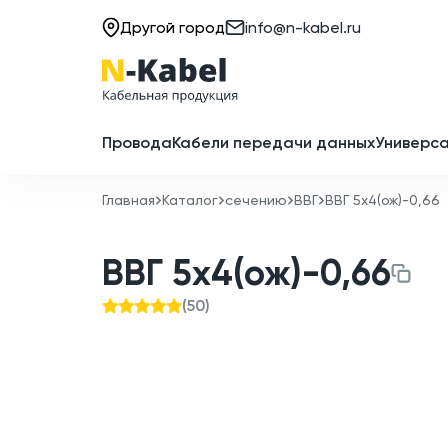
Другой город
info@n-kabel.ru
Провода
Кабели передачи данных
Универса
Главная
Каталог
сечению
ВВГ
ВВГ 5x4(ож)-0,66
ВВГ 5x4(ож)-0,66
(
50
)