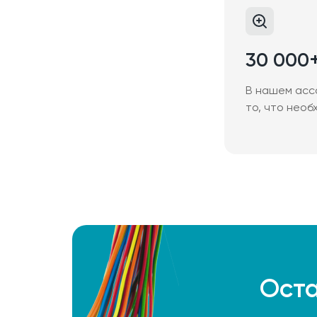
30 000
В нашем асс
то, что необ
Оста