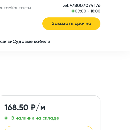
tel:+78007074176
ентам
Контакты
09:00 - 18:00
Заказать срочно
связи
Судовые кабели
в
ие
168.50
₽/м
В наличии на складе