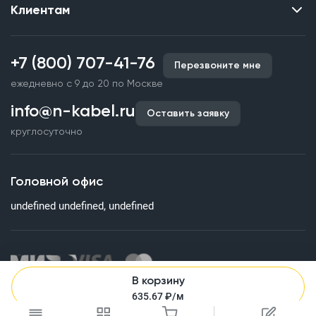
Клиентам
Контакты
О нас
Каталог
Наши объекты
+7 (800) 707-41-76
Перезвоните мне
Производство кабельной продукции
Партнерство
ежедневно с 9 до 20 по Москве
Срочное изготовление
Документы и реквизиты
info@n-kabel.ru
Оплата и доставка
Оставить заявку
Сертификаты
круглосуточно
Гарантия качества
Вакансии
Страхование
Склады
Головной офис
Статьи
undefined undefined, undefined
Вопросы и ответы
В корзину
Информация на сайте о технических характеристиках, наличии
635.67
₽/м
на складе, стоимости и изображениях товаров не является
публичной офертой. Все изображения, размещенные на сайте,