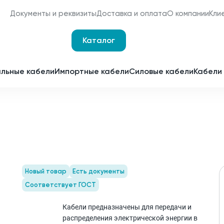
Документы и реквизиты
Доставка и оплата
О компании
Кли
Каталог
Оплата и доставка
Наши сертификаты
льные кабели
Импортные кабели
Силовые кабели
Кабели 
Мы являемся
поставщиками для
Срочное изготовление
отечественных
заводов-изготовителей
Принимаем заявки 24 часа 
сутки
Партнерство
Получить спецпредложен
Новый товар
Есть документы
Соответствует ГОСТ
Кабели предназначены для передачи и
распределения электрической энергии в