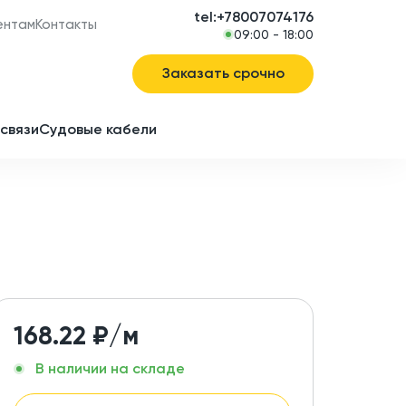
tel:+78007074176
ентам
Контакты
09:00 - 18:00
Заказать срочно
связи
Судовые кабели
в
ие
168.22
₽/м
В наличии на складе