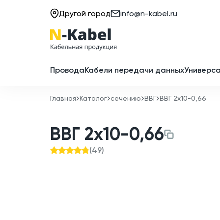
Другой город
info@n-kabel.ru
Провода
Кабели передачи данных
Универса
Главная
Каталог
сечению
ВВГ
ВВГ 2x10-0,66
ВВГ 2x10-0,66
(
49
)