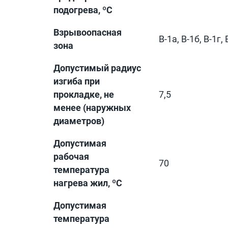
подогрева, ºС
Взрывоопасная
В-1а, В-1б, В-1г, В
зона
Допустимый радиус
изгиба при
прокладке, не
7,5
менее (наружных
диаметров)
Допустимая
рабочая
70
температура
нагрева жил, ºС
Допустимая
температура