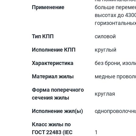
Применение
больше перемен
высотах до 430
горизонтальных
Тип КПП
силовой
Исполнение КПП
круглый
Характеристика
без брони, изо
Материал жилы
медные провол
Форма поперечного
круглая
сечения жилы
Исполнение жил(ы)
однопроволочн
Класс жилы по
ГОСТ 22483 (IEC
1