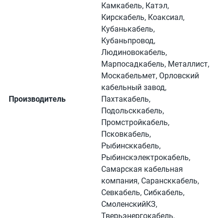
Камкабель, Катэл,
Кирскабель, Коаксиал,
Кубанькабель,
Кубаньпровод,
Людиновокабель,
Марпосадкабель, Металлист,
Москабельмет, Орловский
кабельный завод,
Производитель
Пахтакабель,
Подольсккабель,
Промстройкабель,
Псковкабель,
Рыбинсккабель,
Рыбинскэлектрокабель,
Самарская кабельная
компания, Сарансккабель,
Севкабель, Сибкабель,
СмоленскийКЗ,
Тверьэнергокабель,