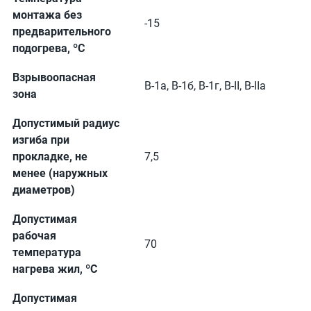
монтажа без
-15
предварительного
подогрева, ºС
Взрывоопасная
В-1а, В-1б, В-1г, В-II, В-IIа
зона
Допустимый радиус
изгиба при
прокладке, не
7,5
менее (наружных
диаметров)
Допустимая
рабочая
70
температура
нагрева жил, ºС
Допустимая