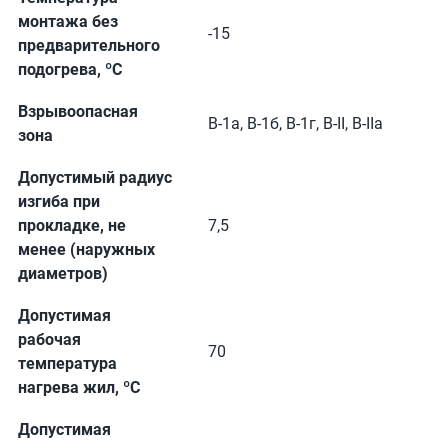
монтажа без
-15
предварительного
подогрева, ºС
Взрывоопасная
В-1а, В-1б, В-1г, В-II, В-IIа
зона
Допустимый радиус
изгиба при
прокладке, не
7,5
менее (наружных
диаметров)
Допустимая
рабочая
70
температура
нагрева жил, ºС
Допустимая