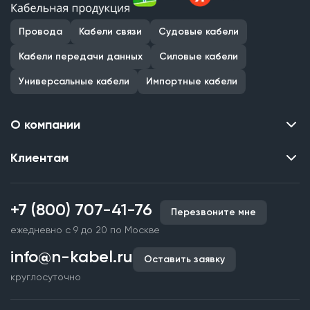
Провода
Кабели связи
Судовые кабели
Кабели передачи данных
Силовые кабели
Универсальные кабели
Импортные кабели
О компании
Клиентам
Контакты
О нас
Каталог
Наши объекты
+7 (800) 707-41-76
Перезвоните мне
Производство кабельной продукции
Партнерство
ежедневно с 9 до 20 по Москве
Срочное изготовление
Документы и реквизиты
info@n-kabel.ru
Оплата и доставка
Оставить заявку
Сертификаты
круглосуточно
Гарантия качества
Вакансии
Страхование