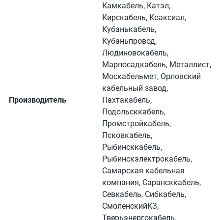
Камкабель, Катэл,
Кирскабель, Коаксиал,
Кубанькабель,
Кубаньпровод,
Людиновокабель,
Марпосадкабель, Металлист,
Москабельмет, Орловский
кабельный завод,
Производитель
Пахтакабель,
Подольсккабель,
Промстройкабель,
Псковкабель,
Рыбинсккабель,
Рыбинскэлектрокабель,
Самарская кабельная
компания, Сарансккабель,
Севкабель, Сибкабель,
СмоленскийКЗ,
Тверьэнергокабель,