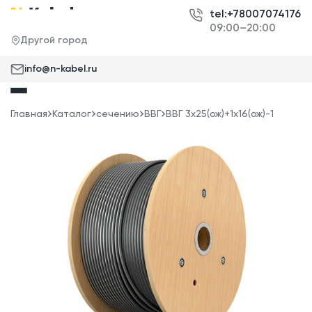
tel:+78007074176
09:00–20:00
Другой город
info@n-kabel.ru
Главная
Каталог
сечению
ВВГ
ВВГ 3x25(ож)+1x16(ож)-1