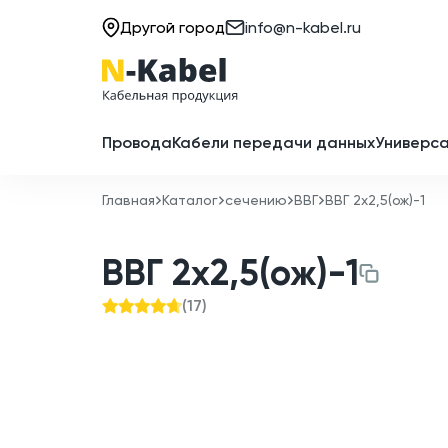
Другой город
info@n-kabel.ru
Провода
Кабели передачи данных
Универса
Главная
Каталог
сечению
ВВГ
ВВГ 2x2,5(ож)-1
ВВГ 2x2,5(ож)-1
(
17
)