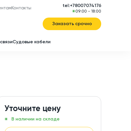
tel:+78007074176
ентам
Контакты
09:00 - 18:00
Заказать срочно
связи
Судовые кабели
в
ие
Уточните цену
В наличии на складе