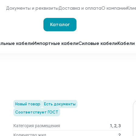
Документы и реквизиты
Доставка и оплата
О компании
Кли
Каталог
Оплата и доставка
Наши сертификаты
льные кабели
Импортные кабели
Силовые кабели
Кабели 
Мы являемся
поставщиками для
Срочное изготовление
отечественных
заводов-изготовителей
Принимаем заявки 24 часа 
сутки
Партнерство
Получить спецпредложен
Новый товар
Есть документы
Соответствует ГОСТ
Категория размещения
1, 2, 3
Количество жил
2