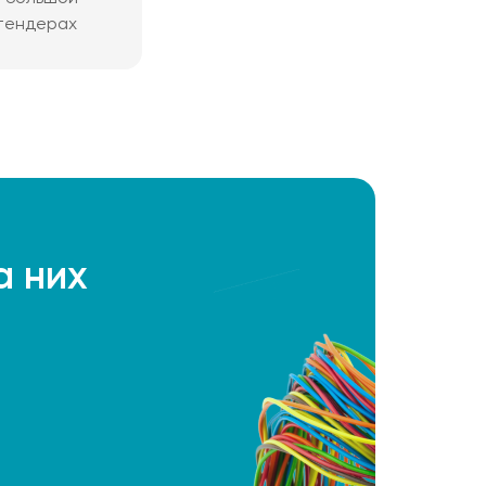
 тендерах
а них