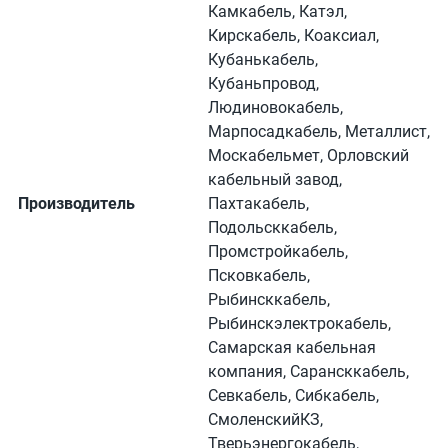
Камкабель, Катэл,
Кирскабель, Коаксиал,
Кубанькабель,
Кубаньпровод,
Людиновокабель,
Марпосадкабель, Металлист,
Москабельмет, Орловский
кабельный завод,
Производитель
Пахтакабель,
Подольсккабель,
Промстройкабель,
Псковкабель,
Рыбинсккабель,
Рыбинскэлектрокабель,
Самарская кабельная
компания, Сарансккабель,
Севкабель, Сибкабель,
СмоленскийКЗ,
Тверьэнергокабель,