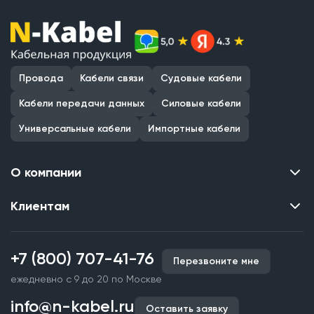
Провода
Кабели связи
Судовые кабели
Кабели передачи данных
Силовые кабели
Универсальные кабели
Импортные кабели
О компании
Клиентам
Контакты
О нас
Каталог
Наши объекты
+7 (800) 707-41-76
Перезвоните мне
Производство кабельной продукции
Партнерство
ежедневно с 9 до 20 по Москве
Срочное изготовление
Документы и реквизиты
info@n-kabel.ru
Оплата и доставка
Оставить заявку