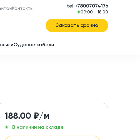
tel:+78007074176
ентам
Контакты
09:00 - 18:00
Заказать срочно
связи
Судовые кабели
в
ие
188.00
₽/м
В наличии на складе