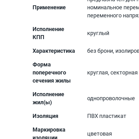
Применение
номинальное переме
переменного напр
Исполнение
круглый
КПП
Характеристика
без брони, изолир
Форма
поперечного
круглая, секторная
сечения жилы
Исполнение
однопроволочные
жил(ы)
Изоляция
ПВХ пластикат
Маркировка
цветовая
изоляции