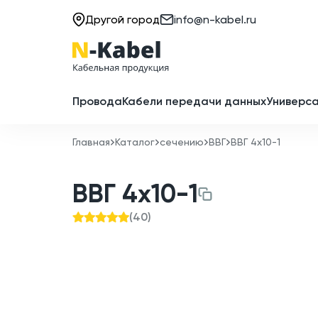
Другой город
info@n-kabel.ru
Провода
Кабели передачи данных
Универса
Главная
Каталог
сечению
ВВГ
ВВГ 4x10-1
ВВГ 4x10-1
(
40
)