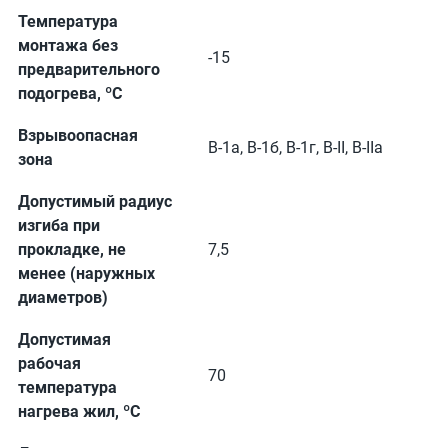
Температура
монтажа без
-15
предварительного
подогрева, ºС
Взрывоопасная
В-1а, В-1б, В-1г, В-II, В-IIа
зона
Допустимый радиус
изгиба при
прокладке, не
7,5
менее (наружных
диаметров)
Допустимая
рабочая
70
температура
нагрева жил, ºС