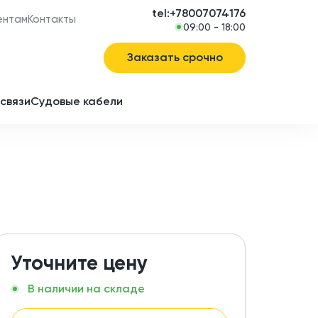
tel:+78007074176
ентам
Контакты
09:00 - 18:00
Заказать срочно
связи
Судовые кабели
в
ие
Уточните цену
В наличии на складе