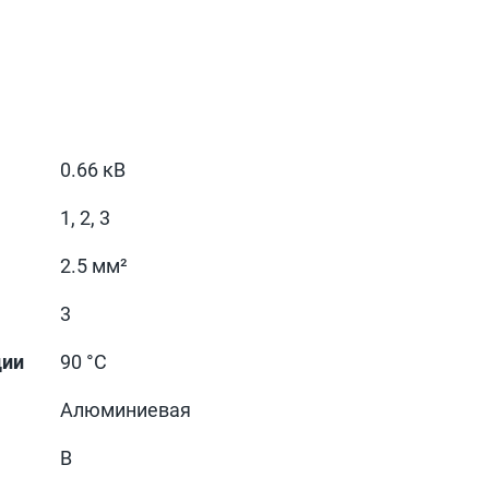
0.66 кВ
1, 2, 3
2.5 мм²
3
ции
90 °С
Алюминиевая
В