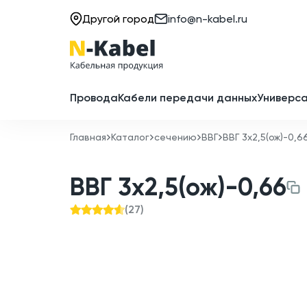
Другой город
info@n-kabel.ru
Провода
Кабели передачи данных
Универса
Главная
Каталог
сечению
ВВГ
ВВГ 3x2,5(ож)-0,6
ВВГ 3x2,5(ож)-0,66
(
27
)