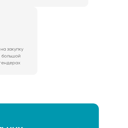
на закупку
м большой
 тендерах