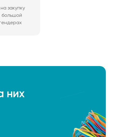
на закупку
м большой
 тендерах
а них