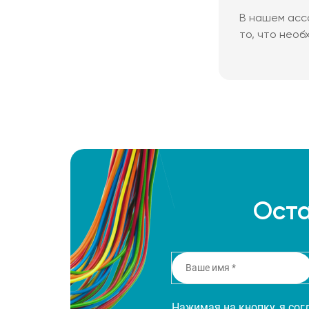
В нашем асс
то, что необ
Оста
Нажимая на кнопку, я со