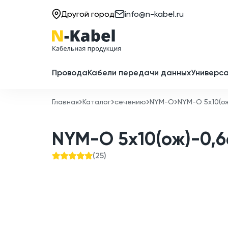
Другой город
info@n-kabel.ru
Провода
Кабели передачи данных
Универса
Главная
Каталог
сечению
NYM-O
NYM-O 5x10(ож
NYM-O 5x10(ож)-0,6
(
25
)