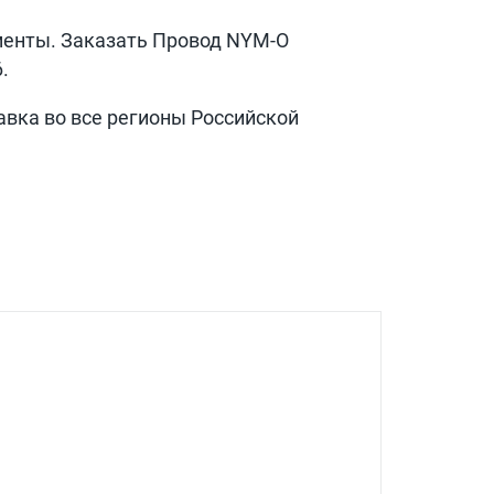
менты. Заказать Провод
NYM-O
6
.
авка во все регионы Российской