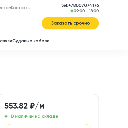
tel:+78007074176
ентам
Контакты
09:00 - 18:00
Заказать срочно
связи
Судовые кабели
в
ие
553.82
₽/м
В наличии на складе