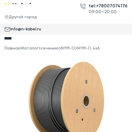
tel:+78007074176
09:00–20:00
Другой город
info@n-kabel.ru
Главная
Каталог
сечению
NYM-O
NYM-O 4x6