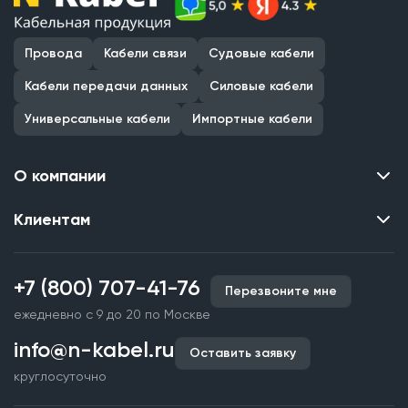
Провода
Кабели связи
Судовые кабели
Кабели передачи данных
Силовые кабели
Универсальные кабели
Импортные кабели
О компании
Клиентам
Контакты
О нас
Каталог
Наши объекты
+7 (800) 707-41-76
Перезвоните мне
Производство кабельной продукции
Партнерство
ежедневно с 9 до 20 по Москве
Срочное изготовление
Документы и реквизиты
info@n-kabel.ru
Оплата и доставка
Оставить заявку
Сертификаты
круглосуточно
Гарантия качества
Вакансии