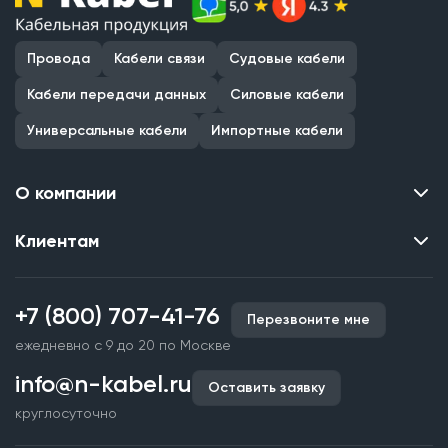
Провода
Кабели связи
Судовые кабели
Кабели передачи данных
Силовые кабели
Универсальные кабели
Импортные кабели
О компании
Клиентам
Контакты
О нас
Каталог
Наши объекты
+7 (800) 707-41-76
Перезвоните мне
Производство кабельной продукции
Партнерство
ежедневно с 9 до 20 по Москве
Срочное изготовление
Документы и реквизиты
info@n-kabel.ru
Оплата и доставка
Оставить заявку
Сертификаты
круглосуточно
Гарантия качества
Вакансии