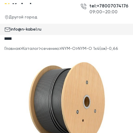
tel:+78007074176
09:00–20:00
Другой город
info@n-kabel.ru
Главная
Каталог
сечению
NYM-O
NYM-O 1x4(ож)-0,66