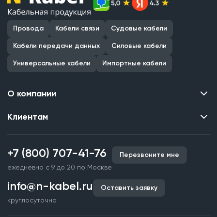
Провода
Кабели связи
Судовые кабели
Кабели передачи данных
Силовые кабели
Универсальные кабели
Импортные кабели
О компании
Клиентам
Контакты
О нас
Каталог
Наши объекты
+7 (800) 707-41-76
Перезвоните мне
Производство кабельной продукции
Партнерство
ежедневно с 9 до 20 по Москве
Срочное изготовление
Документы и реквизиты
info@n-kabel.ru
Оплата и доставка
Оставить заявку
Сертификаты
круглосуточно
Гарантия качества
Вакансии